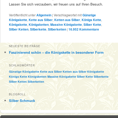
Lassen Sie sich verzaubern, wir freuen uns auf Ihren Besuch.
Veröffentlicht unter
Allgemein
|
Verschlagwortet mit
Günstige
Königskette
,
Kette aus Silber
,
Ketten aus Silber
,
Königs Kette
,
Königskette
,
Königsketten
,
Massive Königskette
,
Silber Kette
,
Silber Ketten
,
Silberkette
,
Silberketten
|
16.952
Kommentare
NEUESTE BEITRÄGE
Faszinierend schön – die Königskette in besonderer Form
SCHLAGWÖRTER
Günstige Königskette
Kette aus Silber
Ketten aus Silber
Königskette
Königs Kette
Königsketten
Massive Königskette
Silber Kette
Silberkette
Silber Ketten
Silberketten
BLOGROLL
Silber Schmuck