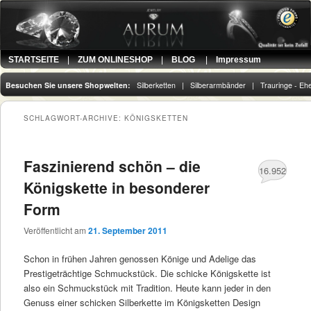
STARTSEITE
|
ZUM ONLINESHOP
|
BLOG
|
Impressum
Besuchen Sie unsere Shopwelten:
Silberketten
|
Silberarmbänder
|
Trauringe - Ehe
Hauptmenü
Zum Inhalt wechseln
Zum sekundären Inhalt wechseln
SCHLAGWORT-ARCHIVE:
KÖNIGSKETTEN
Faszinierend schön – die
16.952
Königskette in besonderer
Form
Veröffentlicht am
21. September 2011
Schon in frühen Jahren genossen Könige und Adelige das
Prestigeträchtige Schmuckstück. Die schicke Königskette ist
also ein Schmuckstück mit Tradition. Heute kann jeder in den
Genuss einer schicken Silberkette im Königsketten Design